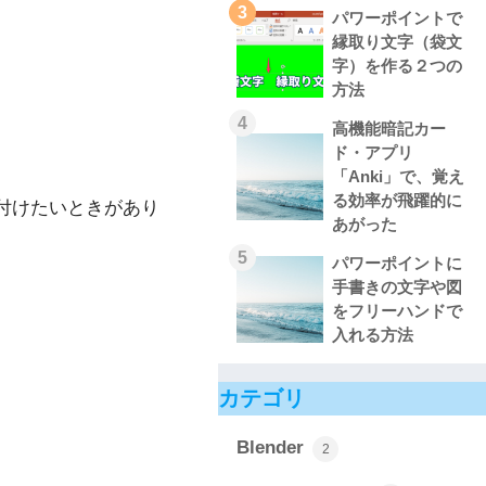
3
パワーポイントで
縁取り文字（袋文
字）を作る２つの
方法
4
高機能暗記カー
ド・アプリ
「Anki」で、覚え
る効率が飛躍的に
付けたいときがあり
あがった
5
パワーポイントに
手書きの文字や図
をフリーハンドで
入れる方法
カテゴリ
Blender
2