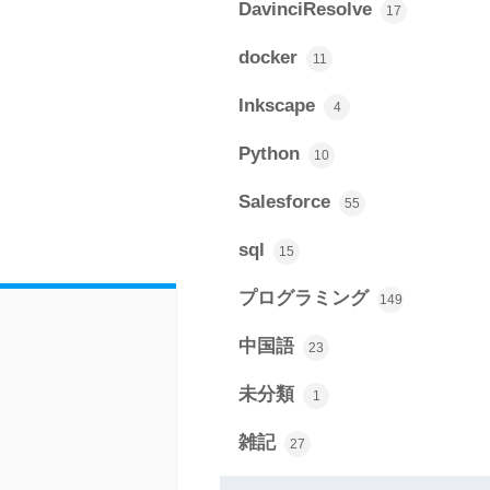
DavinciResolve
17
docker
11
Inkscape
4
Python
10
Salesforce
55
sql
15
プログラミング
149
中国語
23
未分類
1
雑記
27