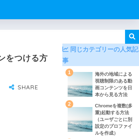
同じカテゴリーの人気記
ンをつける方
事
1
海外の地域による
視聴制限のある動
画コンテンツを日
本から見る方法
2
Chromeを複数(多
重)起動する方法
（ユーザごとに別
設定のプロファイ
ルを作成）