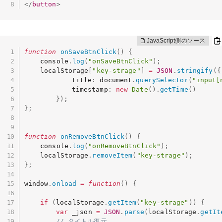
</
button
>
function
onSaveBtnClick
(
)
{
    console
.
log
(
"onSaveBtnClick"
)
;
    localStorage
[
"key-strage"
]
=
JSON
.
stringify
(
{
			title
:
 document
.
querySelector
(
"input[
			timestamp
:
new
Date
(
)
.
getTime
(
)
}
)
;
}
;
function
onRemoveBtnClick
(
)
{
    console
.
log
(
"onRemoveBtnClick"
)
;
    localStorage
.
removeItem
(
"key-strage"
)
;
}
;
window
.
onload
=
function
(
)
{
if
(
localStorage
.
getItem
(
"key-strage"
)
)
{
var
 _json 
=
JSON
.
parse
(
localStorage
.
getIt
// タイトル復元