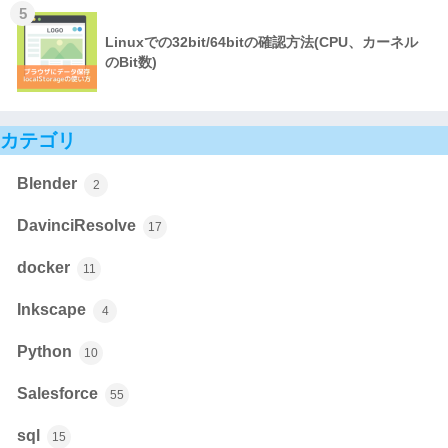
5
Linuxでの32bit/64bitの確認方法(CPU、カーネル
のBit数)
カテゴリ
Blender
2
DavinciResolve
17
docker
11
Inkscape
4
Python
10
Salesforce
55
sql
15