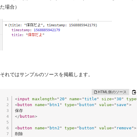
た場合）
それではサンプルのソースを掲載します。
<
input
maxlength
=
"
20
"
name
=
"
title
"
size
=
"
30
"
type
<
button
name
=
"
btn1
"
type
=
"
button
"
value
=
"
save
"
>
</
button
>
<
button
name
=
"
btn2
"
type
=
"
button
"
value
=
"
remove
"
>