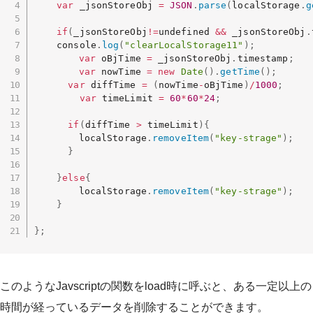
var
 _jsonStoreObj 
=
JSON
.
parse
(
localStorage
.
g
if
(
_jsonStoreObj
!=
undefined 
&&
 _jsonStoreObj
.
    console
.
log
(
"clearLocalStorage11"
)
;
var
 oBjTime 
=
 _jsonStoreObj
.
timestamp
;
var
 nowTime 
=
new
Date
(
)
.
getTime
(
)
;
var
 diffTime 
=
(
nowTime
-
oBjTime
)
/
1000
;
var
 timeLimit 
=
60
*
60
*
24
;
if
(
diffTime 
>
 timeLimit
)
{
      	localStorage
.
removeItem
(
"key-strage"
)
;
}
}
else
{
    	localStorage
.
removeItem
(
"key-strage"
)
;
}
}
;
このようなJavscriptの関数をload時に呼ぶと、ある一定以上の
時間が経っているデータを削除することができます。