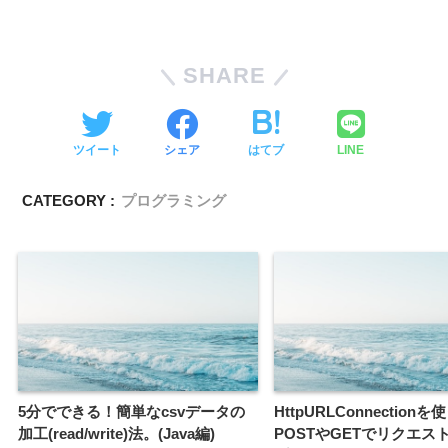
SHARE
ツイート
シェア
はてブ
LINE
CATEGORY :
プログラミング
5分でできる！簡単なcsvデータの
HttpURLConnectionを
加工(read/write)法。(Java編)
POSTやGETでリクエス