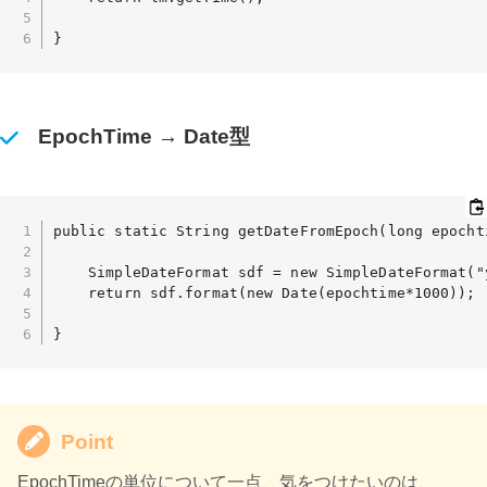
}
EpochTime → Date型
public static String getDateFromEpoch(long epochti
    SimpleDateFormat sdf = new SimpleDateFormat("y
    return sdf.format(new Date(epochtime*1000));

}
Point
EpochTimeの単位について一点、気をつけたいのは、