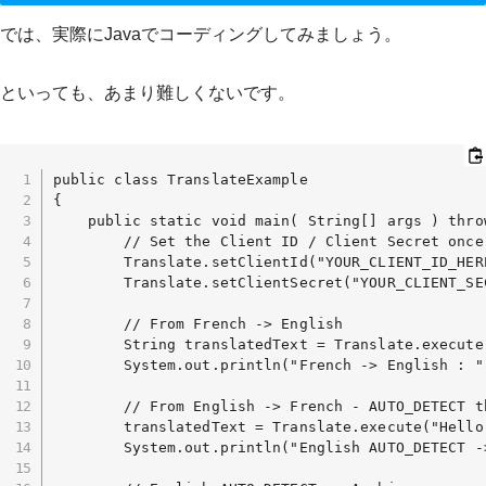
では、実際にJavaでコーディングしてみましょう。
といっても、あまり難しくないです。
public class TranslateExample

{

    public static void main( String[] args ) throw
        // Set the Client ID / Client Secret once
        Translate.setClientId("YOUR_CLIENT_ID_HERE
        Translate.setClientSecret("YOUR_CLIENT_SEC
        // From French -> English

        String translatedText = Translate.execute
        System.out.println("French -> English : " 
        // From English -> French - AUTO_DETECT th
        translatedText = Translate.execute("Hello
        System.out.println("English AUTO_DETECT -