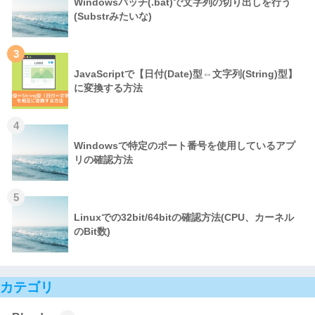
Windowsバッチ(.bat)で文字列の切り出しを行う
(Substrみたいな)
3
JavaScriptで【日付(Date)型⇔文字列(String)型】
に変換する方法
4
Windowsで特定のポート番号を使用しているアプ
リの確認方法
5
Linuxでの32bit/64bitの確認方法(CPU、カーネル
のBit数)
カテゴリ