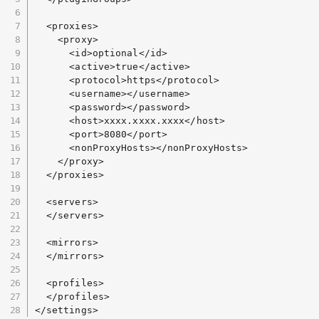
  <proxies>

    <proxy>

      <id>optional</id>

      <active>true</active>

      <protocol>https</protocol>

      <username></username>

      <password></password>

      <host>xxxx.xxxx.xxxx</host>

      <port>8080</port>

      <nonProxyHosts></nonProxyHosts>

    </proxy>

  </proxies>

  <servers>

  </servers>

  <mirrors>

  </mirrors>

  <profiles>

  </profiles>

</settings>