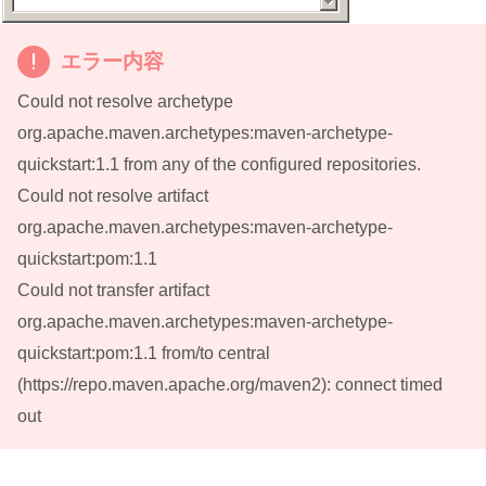
エラー内容
Could not resolve archetype
org.apache.maven.archetypes:maven-archetype-
quickstart:1.1 from any of the configured repositories.
Could not resolve artifact
org.apache.maven.archetypes:maven-archetype-
quickstart:pom:1.1
Could not transfer artifact
org.apache.maven.archetypes:maven-archetype-
quickstart:pom:1.1 from/to central
(https://repo.maven.apache.org/maven2): connect timed
out