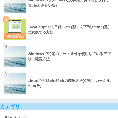
(Substrみたいな)
3
JavaScriptで【日付(Date)型⇔文字列(String)型】
に変換する方法
4
Windowsで特定のポート番号を使用しているアプ
リの確認方法
5
Linuxでの32bit/64bitの確認方法(CPU、カーネル
のBit数)
カテゴリ
Blender