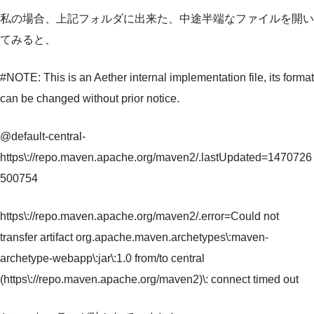
私の場合、上記フォルダに出来た、中途半端なファイルを開い
てみると、
#NOTE: This is an Aether internal implementation file, its format
can be changed without prior notice.
@default-central-
https\://repo.maven.apache.org/maven2/.lastUpdated=1470726
500754
https\://repo.maven.apache.org/maven2/.error=Could not
transfer artifact org.apache.maven.archetypes\:maven-
archetype-webapp\:jar\:1.0 from/to central
(https\://repo.maven.apache.org/maven2)\: connect timed out