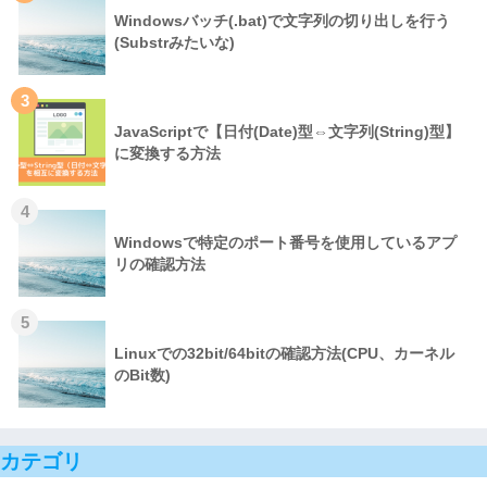
Windowsバッチ(.bat)で文字列の切り出しを行う
(Substrみたいな)
3
JavaScriptで【日付(Date)型⇔文字列(String)型】
に変換する方法
4
Windowsで特定のポート番号を使用しているアプ
リの確認方法
5
Linuxでの32bit/64bitの確認方法(CPU、カーネル
のBit数)
カテゴリ