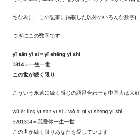
ちなみに、この記事に掲載した以外のいろんな数字に
つぎにこの数字です。
yī sān yī sì＝yī shēng yī shì
1314＝一生一世
この世が続く限り
こういう永遠に続く感じの語呂合わせも中国人は大好きです
wǔ èr líng yī sān yī sì＝wǒ ài nǐ yī shēng yī shì
5201314＝我爱你一生一世
この世が続く限りあなたを愛しています