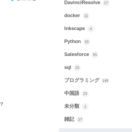
DavinciResolve
17
docker
11
Inkscape
4
Python
10
Salesforce
55
sql
15
プログラミング
149
中国語
23
？
未分類
1
雑記
27