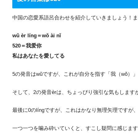
中国の恋愛系語呂合わせを紹介していきましょう！ま
wǔ èr líng＝wǒ ài nǐ
520＝我爱你
私はあなたを愛してる
5の発音はwǔですが、これが自分を指す「我（wǒ）
そして、2の発音èrは、ちょっぴり強引な気もします
最後に0のlíngですが、これはかなり無理矢理ですが
一つ一つを噛み砕いていくと、すこし疑問に感じます