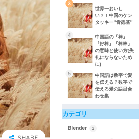
3
世界一おいし
い？！中国のケン
タッキー’’肯德基’’
4
中国語の『棒』
『好棒』『棒棒』
の意味と使い方(失
礼にならないため
に)
5
中国語は数字で愛
を伝える？数字で
伝える愛の語呂合
わせ集
カテゴリ
Blender
2