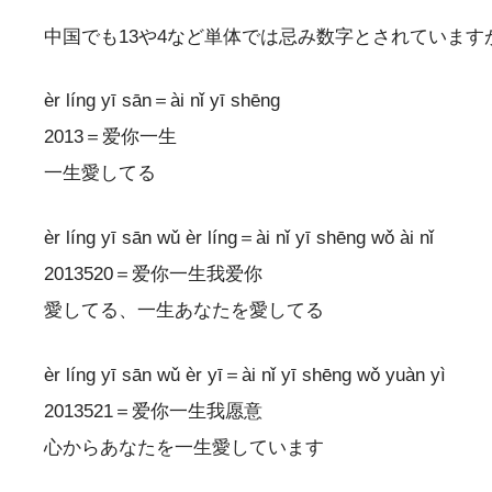
中国でも13や4など単体では忌み数字とされていま
èr líng yī sān＝ài nǐ yī shēng
2013＝爱你一生
一生愛してる
èr líng yī sān wǔ èr líng＝ài nǐ yī shēng wǒ ài nǐ
2013520＝爱你一生我爱你
愛してる、一生あなたを愛してる
èr líng yī sān wǔ èr yī＝ài nǐ yī shēng wǒ yuàn yì
2013521＝爱你一生我愿意
心からあなたを一生愛しています