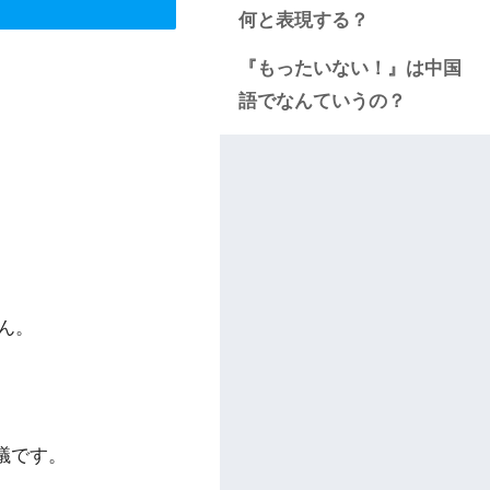
何と表現する？
『もったいない！』は中国
語でなんていうの？
ん。
議です。