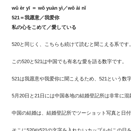
wǔ èr yī ＝ wǒ yuàn yì／wǒ ài nǐ
521＝我愿意／我爱你
私の心をこめて／愛している
520と同じく、こちらも続けて読むと聞こえる系です
この520と521は中国でも有名な愛を語る数字です。
521は我愿意や我爱你に聞こえるため、521という
5月20日と21日には中国各地の結婚登記所は非常に
中国の結婚は、結婚登記所でツーショット写真と日付
そこに520や521の文字を入れたいカップルがこの