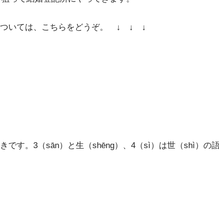
ついては、こちらをどうぞ。 ↓ ↓ ↓
。3（sān）と生（shēng）、4（sì）は世（shì）