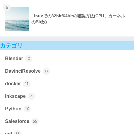
5
Linuxでの32bit/64bitの確認方法(CPU、カーネル
のBit数)
カテゴリ
Blender
2
DavinciResolve
17
docker
11
Inkscape
4
Python
10
Salesforce
55
sql