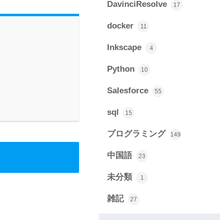
DavinciResolve
17
docker
11
Inkscape
4
Python
10
Salesforce
55
sql
15
プログラミング
149
中国語
23
未分類
1
雑記
27