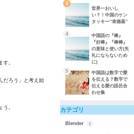
3
世界一おいし
い？！中国のケン
タッキー’’肯德基’’
4
中国語の『棒』
『好棒』『棒棒』
の意味と使い方(失
礼にならないため
に)
ます。
5
中国語は数字で愛
を伝える？数字で
んだろう」と考え始
伝える愛の語呂合
わせ集
ょう。
カテゴリ
Blender
2