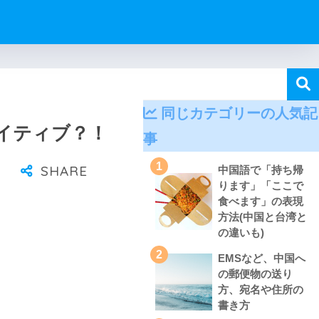
同じカテゴリーの人気記
イティブ？！
事
1
中国語で「持ち帰
ります」「ここで
食べます」の表現
方法(中国と台湾と
の違いも)
2
EMSなど、中国へ
の郵便物の送り
方、宛名や住所の
書き方