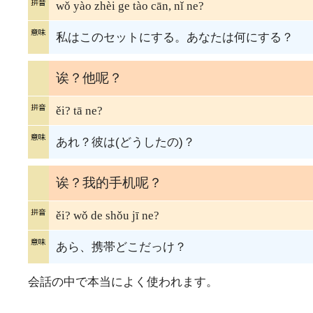
wǒ yào zhèi ge tào cān, nǐ ne?
私はこのセットにする。あなたは何にする？
诶？他呢？
ěi? tā ne?
あれ？彼は(どうしたの)？
诶？我的手机呢？
ěi? wǒ de shǒu jī ne?
あら、携帯どこだっけ？
会話の中で本当によく使われます。