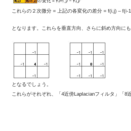
これらの２次微分 = 上記の各変化の差分 = f(i,j) – f(i-1,j) – (f(i+1,j
となります。これらを垂直方向、さらに斜め方向にも
となるでしょう。
これらがそれぞれ、「4近傍Laplacianフィルタ」「