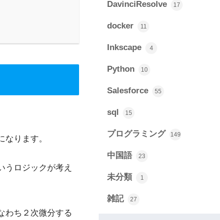
DavinciResolve
17
docker
11
Inkscape
4
Python
10
Salesforce
55
sql
15
プログラミング
149
になります。
中国語
23
いうロジックが考え
未分類
1
雑記
27
なわち２次微分する