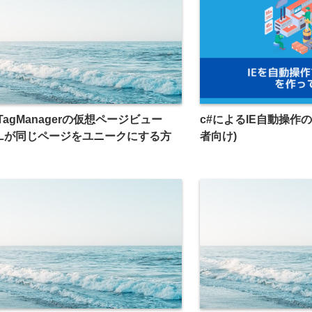
eTagManagerの仮想ページビュー
c#によるIE自動操作
RLが同じページをユニークにする方
者向け)