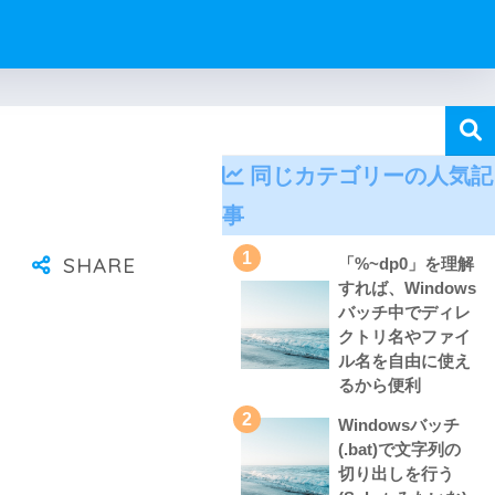
同じカテゴリーの人気記
事
1
「%~dp0」を理解
すれば、Windows
バッチ中でディレ
クトリ名やファイ
ル名を自由に使え
るから便利
2
Windowsバッチ
(.bat)で文字列の
切り出しを行う