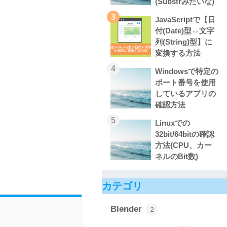
(Substrみたいな)
3
JavaScriptで【日
付(Date)型⇔文字
列(String)型】に
変換する方法
4
Windowsで特定の
ポート番号を使用
しているアプリの
確認方法
5
Linuxでの
32bit/64bitの確認
方法(CPU、カー
ネルのBit数)
カテゴリ
Blender
2