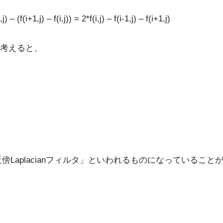
) – f(i,j)) = 2*f(i,j) – f(i-1,j) – f(i+1,j)
考えると、
8近傍Laplacianフィルタ」といわれるものになっているこ