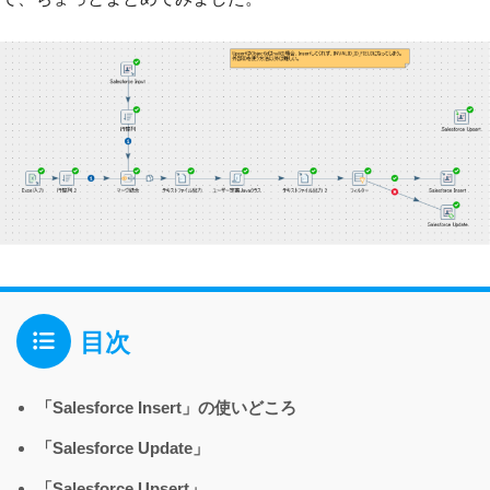
目次
「Salesforce Insert」の使いどころ
「Salesforce Update」
「Salesforce Upsert」