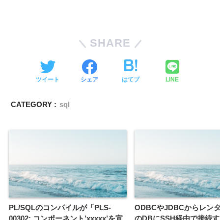
SHARE
ツイート
シェア
はてブ
LINE
CATEGORY :
sql
PL/SQLのコンパイルが「PLS-
ODBCやJDBCからレン
00302: コンポーネント’xxxxx’を宣
のDBにSSH経由で接続す