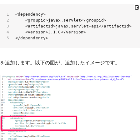
<dependency>

    <groupid>javax.servlet</groupid>

    <artifactid>javax.servlet-api</artifactid>

    <version>3.1.0</version>

</dependency>
を追加します。以下の図が、追加したイメージです。