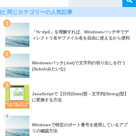
同じカテゴリーの人気記事
1
「%~dp0」を理解すれば、Windowsバッチ中でデ
ィレクトリ名やファイル名を自由に使えるから便利
2
Windowsバッチ(.bat)で文字列の切り出しを行う
(Substrみたいな)
3
JavaScriptで【日付(Date)型⇔文字列(String)型】
に変換する方法
4
Windowsで特定のポート番号を使用しているアプ
リの確認方法